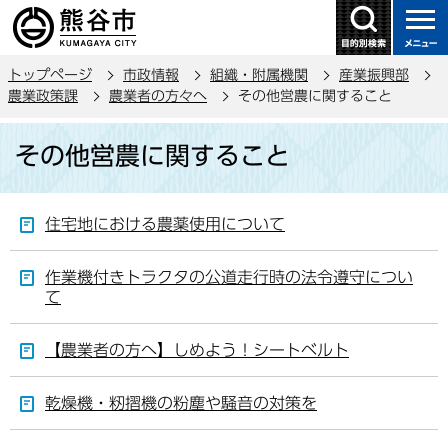
こ
の
ペ
トップページ
市政情報
組織・附属機関
産業振興部
ー
農業政策課
農業者の方々へ
その他営農に関すること
ジ
本
の
その他営農に関すること
文
先
こ
頭
こ
で
住宅地における農薬使用について
か
す
ら
作業機付きトラクタの公道走行時の法令遵守につい
て
【農業者の方へ】しめよう！シートベルト
乾燥機・籾摺機の粉塵や騒音の対策を