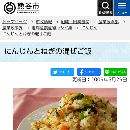
こ
の
ペ
トップページ
市政情報
組織・附属機関
産業振興部
ー
農業政策課
地場産農産物レシピ集
にんじん
ジ
にんじんとねぎの混ぜご飯
の
本
先
にんじんとねぎの混ぜご飯
文
頭
こ
で
こ
す
か
更新日：2009年5月29日
ら