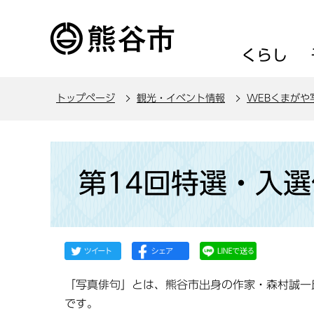
こ
の
ペ
くらし
ー
ジ
トップページ
観光・イベント情報
WEBくまがや
の
先
頭
本
で
文
第14回特選・入
す
こ
こ
か
ら
「写真俳句」とは、熊谷市出身の作家・森村誠一
です。