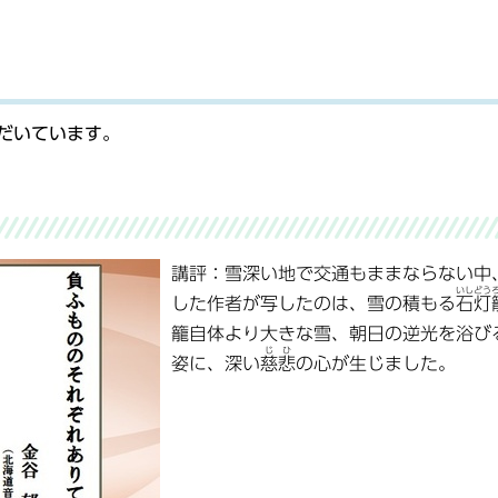
だいています。
講評：雪深い地で交通もままならない中
いしどう
した作者が写したのは、雪の積もる
石灯
籠自体より大きな雪、朝日の逆光を浴び
じひ
姿に、深い
慈悲
の心が生じました。