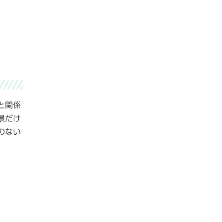
と関係
景だけ
のない