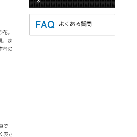
よくある質問
の花。
見、ま
作者の
車で
く表さ