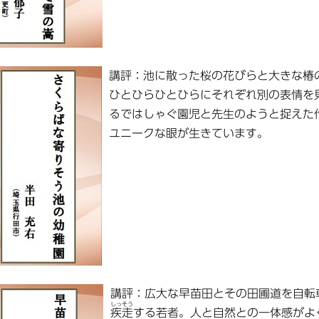
講評：池に散った桜の花びらと大きな椿
ひとひらひとひらにそれぞれ別の表情を
るではしゃぐ園児と先生のようと捉えた
ユニークな眼が生きています。
講評：広大な早苗田とその田圃道を自転
しっそう
疾走
する若者。人と自然との一体感がよ