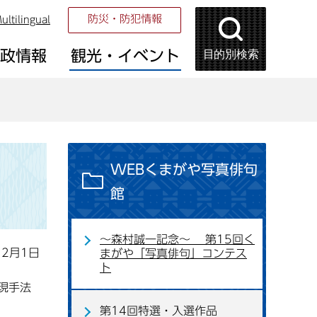
防災・防犯情報
ultilingual
目的別検索
市政情報
観光・イベント
WEBくまがや写真俳句
館
～森村誠一記念～ 第15回く
12月1日
まがや「写真俳句」コンテス
ト
現手法
第14回特選・入選作品