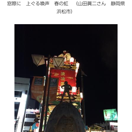
窓際に 上ぐる喚声 春の虹 （山田眞二さん 静岡県
浜松市）