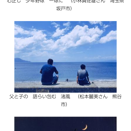
心正し 少年野球 一球に （小林真佐雄さん 埼玉県
坂戸市）
父と子の 語らい包む 渚風 （松本麗美さん 熊谷
市）