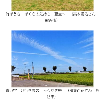
竹ぼうき ぼくらの気持ち 夏空へ （高木颯佑さん
熊谷市）
青い空 ひ行き雲の らくがき帳 （穐葉百花さん 熊
谷市）