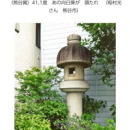
〈熊谷賞〉41.1度 あの向日葵が 頭たれ （稲村光
さん 熊谷市）