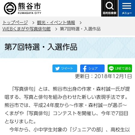
こ
の
ペ
トップページ
観光・イベント情報
ー
WEBくまがや写真俳句館
第7回特選・入選作品
ジ
本
の
第7回特選・入選作品
文
先
こ
頭
こ
で
か
す
更新日：2018年12月1日
ら
「写真俳句」とは、熊谷市出身の作家・森村誠一氏が提
唱する、写真と俳句を組み合わせた新しい表現手法です。
熊谷市では、平成24年度から～作家・森村誠一が選ぶ～
くまがや「写真俳句」コンテストを開催し、今年で7回目
となりました。
今年から、小中学生対象の「ジュニアの部」、高校生以