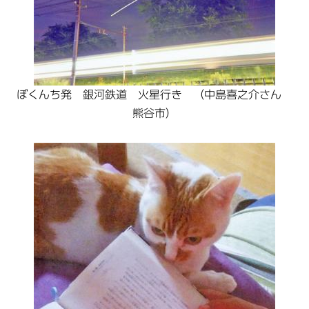
ぼくんち発 銀河鉄道 火星行き （中島喜之介さん
熊谷市）