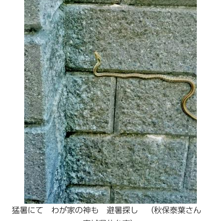
猛暑にて わが家の神も 避暑探し （秋保泰葉さん