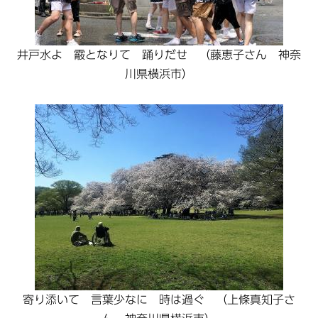
井戸水よ 霰となりて 踊りだせ （藤恵子さん 神奈
川県横浜市）
寄り添いて 言葉少なに 時は過ぐ （上條真知子さ