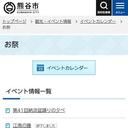
こ
の
ペ
トップページ
観光・イベント情報
イベントカレンダー
ー
お祭
ジ
本
の
お祭
文
先
こ
頭
こ
で
か
す
ら
イベント情報一覧
第41回納涼盆踊りの夕べ
江南の藤