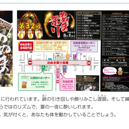
ほこ
とぎょ
日に行われています。
鉾
の引き回しや飾りみこし
渡御
。そして
らではのリズムで、夏の一夜に酔いしれます。
。気が付くと、あなたも体を動かしていることでしょう。