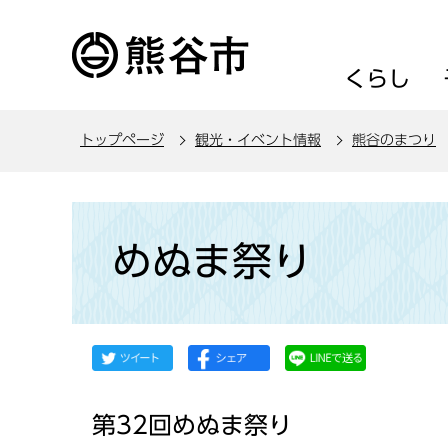
こ
の
ペ
くらし
ー
ジ
トップページ
観光・イベント情報
熊谷のまつり
の
先
頭
本
で
文
めぬま祭り
す
こ
こ
か
ら
第32回めぬま祭り