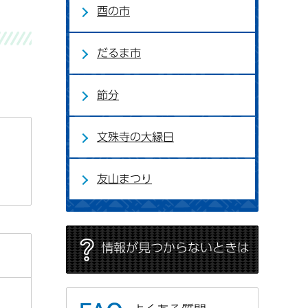
酉の市
だるま市
節分
文殊寺の大縁日
友山まつり
情報が見つからないときは