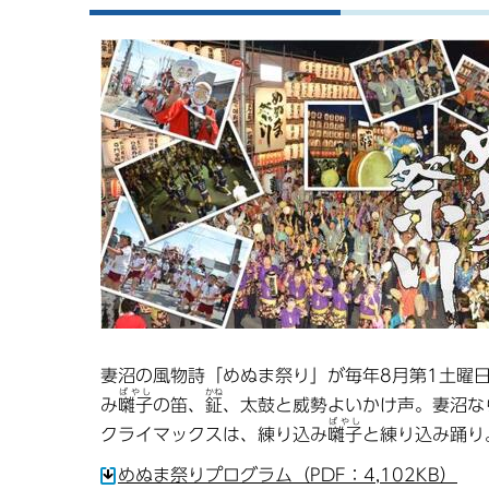
妻沼の風物詩「めぬま祭り」が毎年8月第1土曜
ばやし
かね
み
囃子
の笛、
鉦
、太鼓と威勢よいかけ声。妻沼な
ばやし
クライマックスは、練り込み
囃子
と練り込み踊り
めぬま祭りプログラム（PDF：4,102KB）