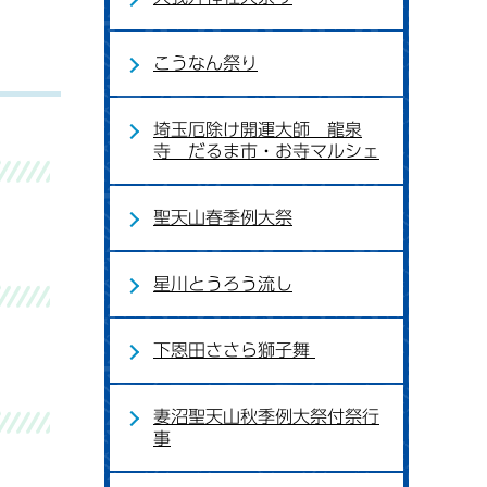
こうなん祭り
埼玉厄除け開運大師 龍泉
寺 だるま市・お寺マルシェ
聖天山春季例大祭
星川とうろう流し
下恩田ささら獅子舞
妻沼聖天山秋季例大祭付祭行
事