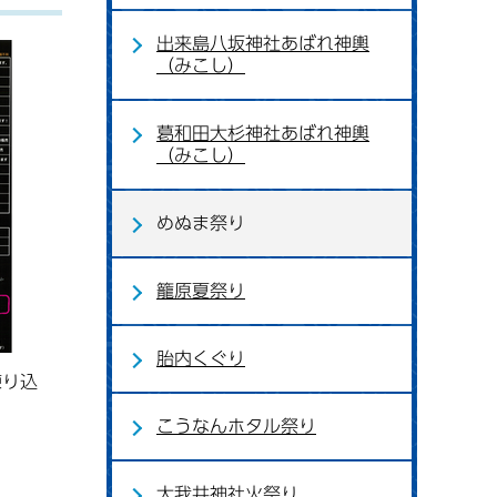
出来島八坂神社あばれ神輿
（みこし）
葛和田大杉神社あばれ神輿
（みこし）
めぬま祭り
籠原夏祭り
胎内くぐり
練り込
こうなんホタル祭り
大我井神社火祭り