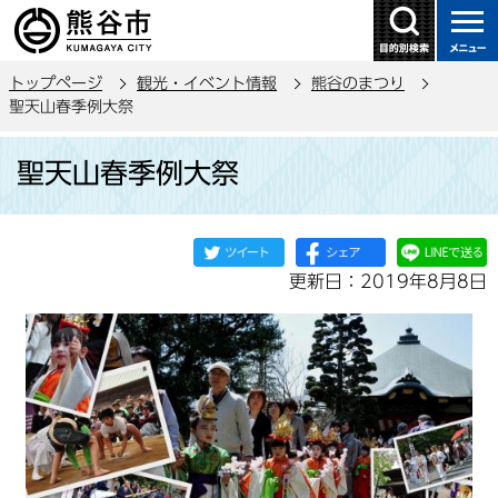
こ
の
ペ
トップページ
観光・イベント情報
熊谷のまつり
ー
聖天山春季例大祭
ジ
本
の
聖天山春季例大祭
文
先
こ
頭
こ
で
か
す
更新日：2019年8月8日
ら