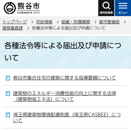
こ
の
ペ
トップページ
市政情報
組織・附属機関
都市整備部
ー
建築審査課
各種法令等による届出及び申請について
ジ
本
の
各種法令等による届出及び申請につ
文
先
こ
頭
いて
こ
で
か
す
ら
熊谷市集合住宅の建築に関する指導要綱について
建築物のエネルギー消費性能の向上に関する法律
（建築物省エネ法）について
埼玉県建築物環境配慮制度（埼玉県CASBEE）につ
いて