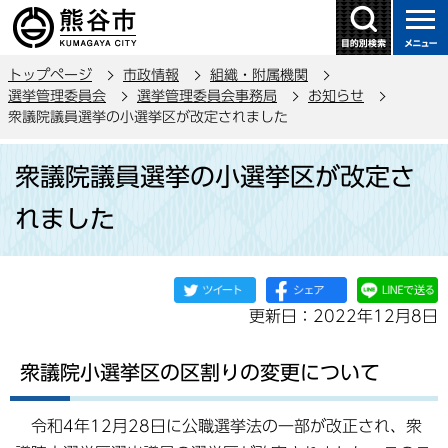
こ
の
ペ
トップページ
市政情報
組織・附属機関
ー
選挙管理委員会
選挙管理委員会事務局
お知らせ
ジ
衆議院議員選挙の小選挙区が改定されました
の
本
先
衆議院議員選挙の小選挙区が改定さ
文
頭
こ
で
れました
こ
す
か
ら
更新日：2022年12月8日
衆議院小選挙区の区割りの変更について
令和4年12月28日に公職選挙法の一部が改正され、衆