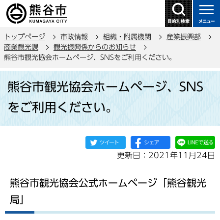
こ
の
ペ
トップページ
市政情報
組織・附属機関
産業振興部
ー
商業観光課
観光振興係からのお知らせ
ジ
熊谷市観光協会ホームページ、SNSをご利用ください。
の
本
先
熊谷市観光協会ホームページ、SNS
文
頭
こ
で
をご利用ください。
こ
す
か
ら
更新日：2021年11月24日
熊谷市観光協会公式ホームページ「熊谷観光
局」