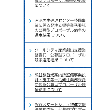
募型プロポーザル競争の結果
について
汚泥再生処理センター整備事
業に係る発注支援等業務委託
の公募型プロポーザル競争の
選定結果について
クールシティ産業創出支援業
務委託 公募型プロポーザル
競争選定結果について
熊谷駅観光案内所整備事業設
計・施工等一括発注業務委託
に係る公募型プロポーザル競
争結果について
熊谷スマートシティ推進支援
等業務委託 公募型プロポー