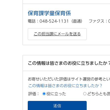
保育課学童保育係
電話：048-524-1131（直通） ファクス：04
この担当課にメールを送る
この情報は皆さまのお役に立ちましたか
お寄せいただいた評価はサイト運営の参考と
この情報は皆さまのお役に立ちましたか？
評価：
役に立った
どちらとも