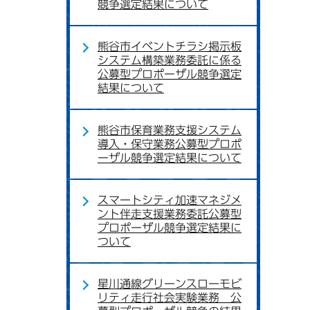
競争選定結果について
熊谷市イベントチラシ掲示板
システム構築業務委託に係る
公募型プロポーザル競争選定
結果について
熊谷市保育業務支援システム
導入・保守業務公募型プロポ
ーザル競争選定結果について
スマートシティ加速マネジメ
ント伴走支援業務委託公募型
プロポーザル競争選定結果に
ついて
星川通線グリーンスローモビ
リティ走行社会実験業務 公