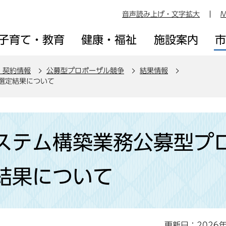
音声読み上げ・文字拡大
M
子育て・教育
健康・福祉
施設案内
・契約情報
公募型プロポーザル競争
結果情報
選定結果について
ステム構築業務公募型プ
結果について
更新日：2026