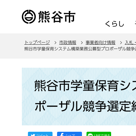
こ
の
ペ
くらし
ー
ジ
トップページ
市政情報
事業者向け情報
入札
の
熊谷市学童保育システム構築業務公募型プロポーザル競争
先
頭
で
本
す
文
熊谷市学童保育シ
こ
こ
ポーザル競争選定
か
ら