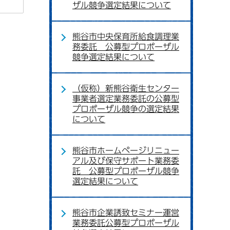
ザル競争選定結果について
熊谷市中央保育所給食調理業
務委託 公募型プロポーザル
競争選定結果について
（仮称）新熊谷衛生センター
事業者選定業務委託の公募型
プロポーザル競争の選定結果
について
熊谷市ホームページリニュー
アル及び保守サポート業務委
託 公募型プロポーザル競争
選定結果について
熊谷市企業誘致セミナー運営
業務委託公募型プロポーザル