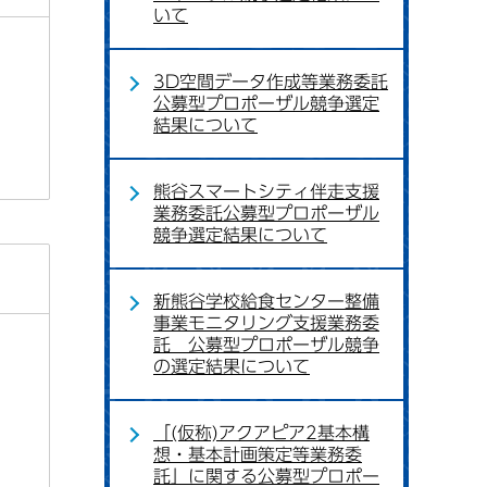
いて
3D空間データ作成等業務委託
公募型プロポーザル競争選定
結果について
熊谷スマートシティ伴走支援
業務委託公募型プロポーザル
競争選定結果について
新熊谷学校給食センター整備
事業モニタリング支援業務委
託 公募型プロポーザル競争
の選定結果について
「(仮称)アクアピア2基本構
想・基本計画策定等業務委
託」に関する公募型プロポー