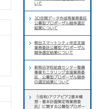
いて
3D空間データ作成等業務委託
公募型プロポーザル競争選定
結果について
熊谷スマートシティ伴走支援
業務委託公募型プロポーザル
競争選定結果について
新熊谷学校給食センター整備
事業モニタリング支援業務委
託 公募型プロポーザル競争
の選定結果について
「(仮称)アクアピア2基本構
想・基本計画策定等業務委
託」に関する公募型プロポー