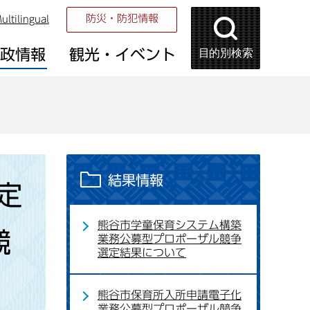
防災・防犯情報
ultilingual
目的別検索
市政情報
観光・イベント
結果情報
定
熊谷市学童保育システム構築
競
業務公募型プロポーザル競争
選定結果について
熊谷市保育所入所申請電子化
業務公募型プロポーザル競争