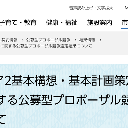
音声読み上げ・文字拡大
M
子育て・教育
健康・福祉
施設案内
・契約情報
公募型プロポーザル競争
結果情報
」に関する公募型プロポーザル競争選定結果について
ア2基本構想・基本計画策
する公募型プロポーザル
て