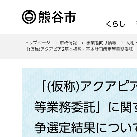
こ
の
ペ
くらし
ー
ジ
トップページ
市政情報
事業者向け情報
入札
の
「(仮称)アクアピア2基本構想・基本計画策定等業務委託
先
頭
で
本
す
文
「(仮称)アクアピ
こ
こ
等業務委託」に関
か
ら
争選定結果につい