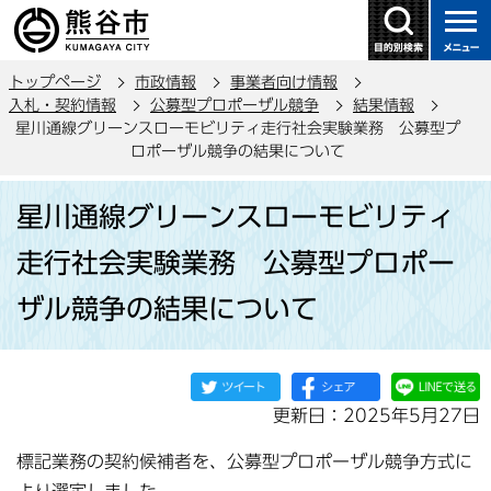
こ
の
ペ
トップページ
市政情報
事業者向け情報
ー
入札・契約情報
公募型プロポーザル競争
結果情報
ジ
星川通線グリーンスローモビリティ走行社会実験業務 公募型プ
の
ロポーザル競争の結果について
先
本
頭
星川通線グリーンスローモビリティ
文
で
こ
走行社会実験業務 公募型プロポー
す
こ
ザル競争の結果について
か
ら
更新日：2025年5月27日
標記業務の契約候補者を、公募型プロポーザル競争方式に