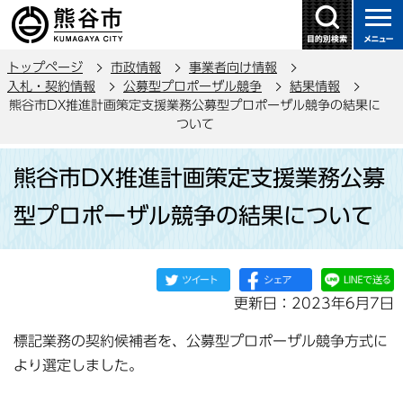
こ
の
ペ
トップページ
市政情報
事業者向け情報
ー
入札・契約情報
公募型プロポーザル競争
結果情報
ジ
熊谷市DX推進計画策定支援業務公募型プロポーザル競争の結果に
の
ついて
先
本
頭
熊谷市DX推進計画策定支援業務公募
文
で
こ
型プロポーザル競争の結果について
す
こ
か
ら
更新日：2023年6月7日
標記業務の契約候補者を、公募型プロポーザル競争方式に
より選定しました。