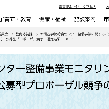
音声読み上げ・文字拡大
M
子育て・教育
健康・福祉
施設案内
委員会
教育総務課
新熊谷学校給食センター整備事業に関するお
託 公募型プロポーザル競争の選定結果について
ンター整備事業モニタリ
公募型プロポーザル競争