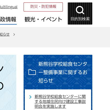
防災・防犯情報
ultilingual
目的別検索
市政情報
観光・イベント
知らせ
新熊谷学校給食センタ
ン
ー整備事業に関するお
知らせ
の
新熊谷学校給食センターに関
する地域住民向け建設工事説
明会を実施します