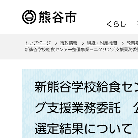
こ
の
ペ
くらし
ー
ジ
トップページ
市政情報
組織・附属機関
教育
の
新熊谷学校給食センター整備事業モニタリング支援業務委
先
頭
で
本
す
文
新熊谷学校給食セ
こ
こ
グ支援業務委託 
か
ら
選定結果について