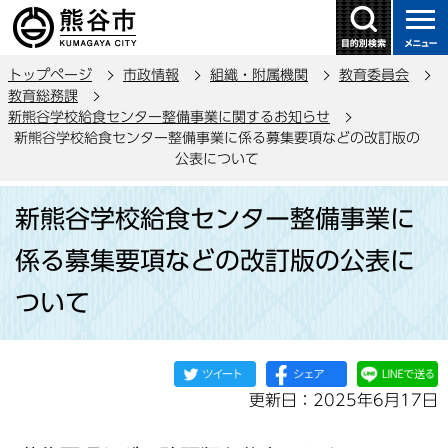
こ
の
ペ
トップページ
市政情報
組織・附属機関
教育委員会
ー
教育総務課
ジ
新熊谷学校給食センター整備事業に関するお知らせ
の
新熊谷学校給食センター整備事業に係る募集要項などの改訂版の
公表について
先
頭
本
で
新熊谷学校給食センター整備事業に
文
す
こ
係る募集要項などの改訂版の公表に
こ
ついて
か
ら
更新日：2025年6月17日