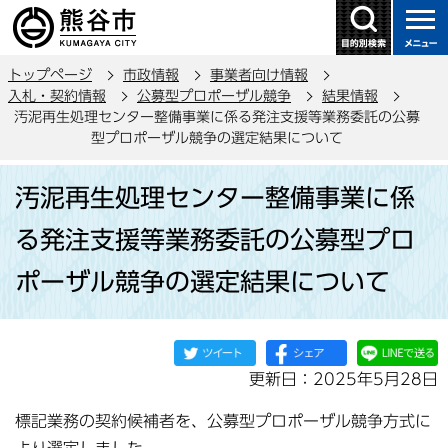
こ
の
ペ
トップページ
市政情報
事業者向け情報
ー
入札・契約情報
公募型プロポーザル競争
結果情報
ジ
汚泥再生処理センター整備事業に係る発注支援等業務委託の公募
の
型プロポーザル競争の選定結果について
先
本
頭
汚泥再生処理センター整備事業に係
文
で
こ
る発注支援等業務委託の公募型プロ
す
こ
ポーザル競争の選定結果について
か
ら
更新日：2025年5月28日
標記業務の契約候補者を、公募型プロポーザル競争方式に