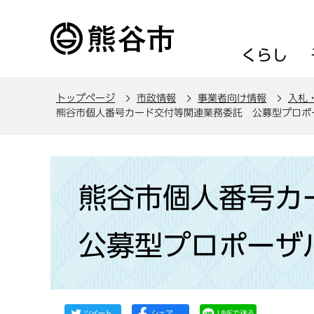
こ
の
ペ
くらし
ー
ジ
トップページ
市政情報
事業者向け情報
入札
の
熊谷市個人番号カード交付等関連業務委託 公募型プロポ
先
頭
で
本
す
文
熊谷市個人番号
こ
こ
公募型プロポーザ
か
ら