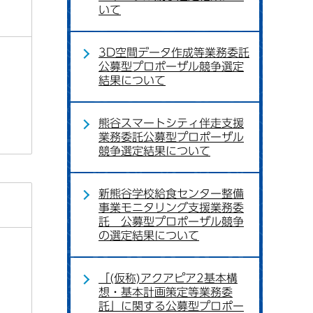
いて
3D空間データ作成等業務委託
公募型プロポーザル競争選定
結果について
熊谷スマートシティ伴走支援
業務委託公募型プロポーザル
競争選定結果について
新熊谷学校給食センター整備
事業モニタリング支援業務委
託 公募型プロポーザル競争
の選定結果について
「(仮称)アクアピア2基本構
想・基本計画策定等業務委
託」に関する公募型プロポー