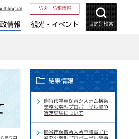
防災・防犯情報
ultilingual
目的別検索
市政情報
観光・イベント
結果情報
託
熊谷市学童保育システム構築
て
業務公募型プロポーザル競争
選定結果について
熊谷市保育所入所申請電子化
年6月5日
業務公募型プロポーザル競争