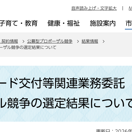
音声読み上げ・文字拡大
M
子育て・教育
健康・福祉
施設案内
・契約情報
公募型プロポーザル競争
結果情報
ーザル競争の選定結果について
カード交付等関連業務委
ル競争の選定結果につい
更新日：2026