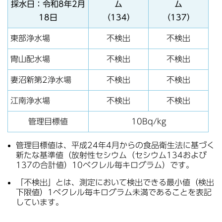
採水日：令和8年2月
ム
ム
18日
（134）
（137）
東部浄水場
不検出
不検出
冑山配水場
不検出
不検出
妻沼新第2浄水場
不検出
不検出
江南浄水場
不検出
不検出
管理目標値
10Bq/kg
管理目標値は、平成24年4月からの食品衛生法に基づく
新たな基準値（放射性セシウム（セシウム134および
137の合計値）10ベクレル毎キログラム）です。
「不検出」とは、測定において検出できる最小値（検出
下限値）1ベクレル毎キログラム未満であることを表記
しています。