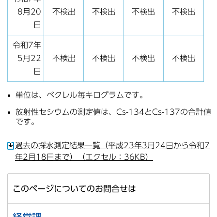
8月20
不検出
不検出
不検出
不検出
日
令和7年
5月22
不検出
不検出
不検出
不検出
日
単位は、ベクレル毎キログラムです。
放射性セシウムの測定値は、Cs-134とCs-137の合計値
です。
過去の採水測定結果一覧（平成23年3月24日から令和7
年2月18日まで）（エクセル：36KB）
このページについてのお問合せは