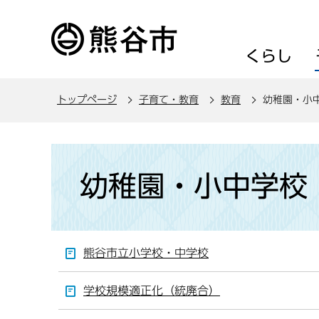
こ
の
ペ
くらし
ー
ジ
トップページ
子育て・教育
教育
幼稚園・小
の
先
頭
本
で
文
幼稚園・小中学校
す
こ
こ
か
ら
熊谷市立小学校・中学校
学校規模適正化（統廃合）