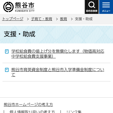
こ
の
ペ
トップページ
子育て・教育
教育
支援・助成
ー
ジ
本
支援・助成
の
文
先
こ
頭
こ
学校給食費の値上げ分を無償化します（物価高対応
で
か
中学校給食費支援事業）
す
ら
熊谷市育英資金制度と熊谷市入学準備金制度につい
て
熊谷市ホームページの考え方
個人情報取り扱いの考え方
リンク集