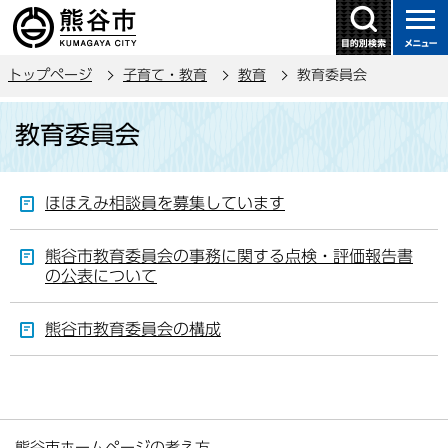
こ
の
ペ
トップページ
子育て・教育
教育
教育委員会
ー
ジ
本
教育委員会
の
文
先
こ
頭
こ
ほほえみ相談員を募集しています
で
か
す
ら
熊谷市教育委員会の事務に関する点検・評価報告書
の公表について
熊谷市教育委員会の構成
熊谷市ホームページの考え方