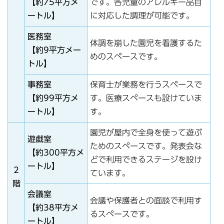
【約75平方メ
です。各児童のアレルギー品目
ートル】
に対応した調理が可能です。
医務室
体調を崩した園児を看護するた
【約9平方メー
めのスペースです。
トル】
事務室
保育士が業務を行うスペースで
【約99平方メ
す。医療スペースも設けていま
ートル】
す。
園児が屋内で全身を使って遊ぶ
遊戯室
ためのスペースです。発表会な
【約300平方メ
どで利用できるステージを設け
ートル】
2
ています。
階
会議室
会議や保護者との面談で利用す
【約38平方メ
るスペースです。
ートル】