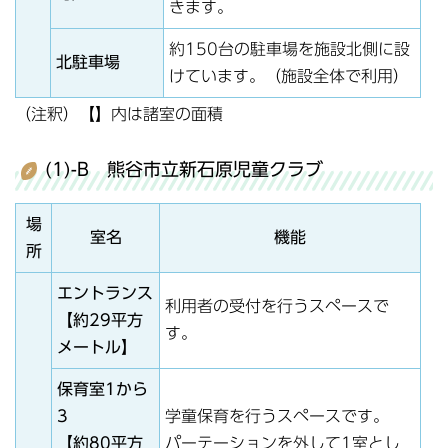
きます。
約150台の駐車場を施設北側に設
北駐車場
けています。（施設全体で利用）
（注釈）【】内は諸室の面積
(1)-B 熊谷市立新石原児童クラブ
場
室名
機能
所
エントランス
利用者の受付を行うスペースで
【約29平方
す。
メートル】
保育室1から
3
学童保育を行うスペースです。
【約80平方
パーテーションを外して1室とし