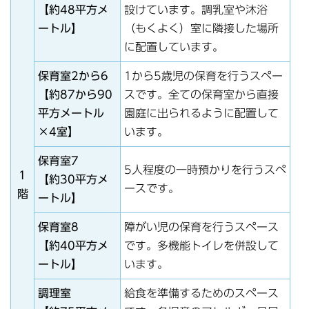
【約48平方メ
設けています。調乳室や沐浴
ートル】
（もくよく）室に隣接した場所
に配置しています。
保育室2から6
1から5歳児の保育を行うスペー
【約87から90
スです。全ての保育室から直接
平方メートル
園庭に出られるように配置して
×4室】
います。
保育室7
5人程度の一時預かりを行うスペ
1
【約30平方メ
ースです。
階
ートル】
保育室8
障がい児の保育を行うスペース
【約40平方メ
です。多機能トイレを併設して
ートル】
います。
調理室
給食を準備するためのスペース