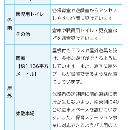
各保育室や遊戯室からアクセス
園児用トイレ
しやすい位置に設けています。
各
階
倉庫や職員用トイレ・更衣室な
その他
どを適宜設けています。
屋根付きテラスや屋外遊具を設
園庭
け、多様な遊びができるように
【約1,136平方
しています。また、夏季に屋外
メートル】
プールが設置できるような配置
にしています。
屋
保護者の送迎時に前面道路に渋
外
滞が生じないよう、南東側に40
台の駐車スペースを設けていま
東駐車場
す。また、保育ステーション事
業に対応できるようバス用のス