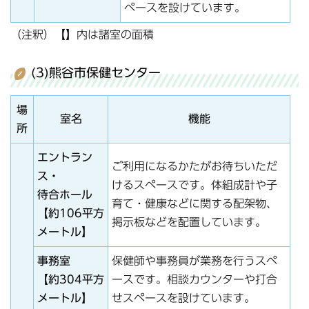
ペースを設けています。
（注釈）【】内は諸室の面積
(3)熊谷市保健センター
場
室名
機能
所
エントラン
ご利用になるかたがお待ちいただ
ス・
けるスペースです。体組成計や子
待合ホール
育て・健康などに関する配架物、
【約106平方
掲示板などを配置しています。
メートル】
事務室
保健師や事務員が業務を行うスペ
【約304平方
ースです。相談カウンターや打合
メートル】
せスペースを設けています。