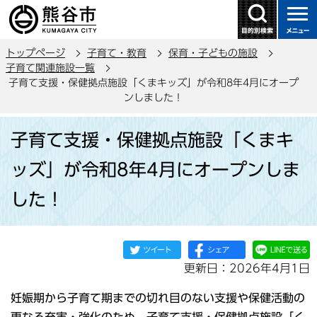
こ
の
ペ
トップページ
子育て・教育
保育・子どもの施設
ー
子育て関連施設一覧
ジ
子育て支援・保健拠点施設「くまキッズ」が令和8年4月にオープ
の
ンしました！
先
本
頭
子育て支援・保健拠点施設「くまキ
文
で
こ
ッズ」が令和8年4月にオープンしま
す
こ
した！
か
ら
更新日：2026年4月1日
妊娠期から子育て期までの切れ目のない支援や保健活動の