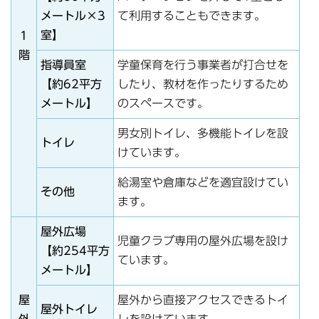
メートル×3
て利用することもできます。
室】
1
階
指導員室
学童保育を行う事業者が打合せを
【約62平方
したり、教材を作ったりするため
メートル】
のスペースです。
男女別トイレ、多機能トイレを設
トイレ
けています。
給湯室や倉庫などを適宜設けてい
その他
ます。
屋外広場
児童クラブ専用の屋外広場を設け
【約254平方
ています。
メートル】
屋
屋外から直接アクセスできるトイ
屋外トイレ
外
レを設けています。