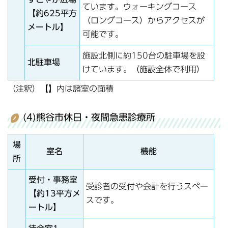
ています。ウォーキングコース
【約625平方
（ロングコース）からアクセスが
メートル】
可能です。
施設北側に約150台の駐車場を設
北駐車場
けています。（施設全体で利用）
（注釈）【】内は諸室の面積
(4)熊谷市休日・夜間急患診療所
場
室名
機能
所
受付・事務室
受診者の受付や会計を行うスペー
【約13平方メ
スです。
ートル】