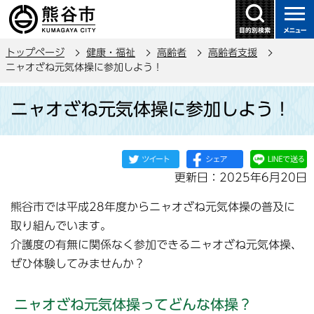
こ
の
ペ
トップページ
健康・福祉
高齢者
高齢者支援
ー
ニャオざね元気体操に参加しよう！
ジ
本
の
ニャオざね元気体操に参加しよう！
文
先
こ
頭
こ
で
か
す
更新日：2025年6月20日
ら
熊谷市では平成28年度からニャオざね元気体操の普及に
取り組んでいます。
介護度の有無に関係なく参加できるニャオざね元気体操、
ぜひ体験してみませんか？
ニャオざね元気体操ってどんな体操？