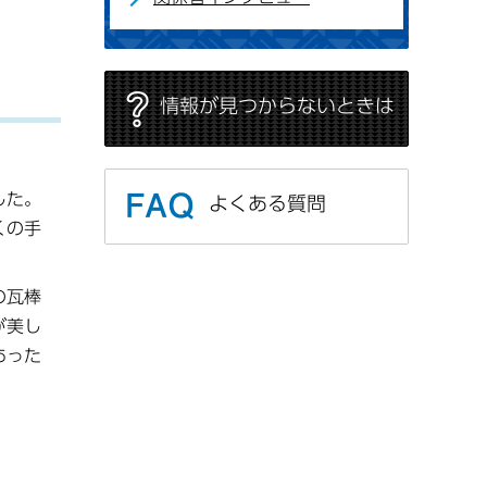
情報が見つからないときは
した。
よくある質問
くの手
の瓦棒
が美し
あった