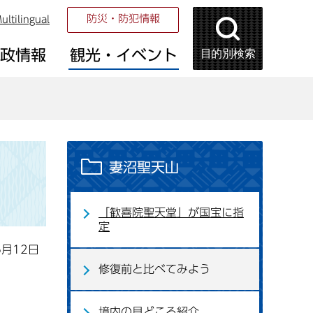
防災・防犯情報
ultilingual
目的別検索
市政情報
観光・イベント
妻沼聖天山
「歓喜院聖天堂」が国宝に指
定
6月12日
修復前と比べてみよう
境内の見どころ紹介