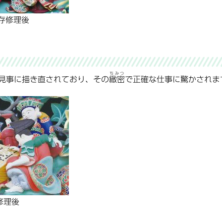
存修理後
ちみつ
見事に描き直されており、その
緻密
で正確な仕事に驚かされま
修理後