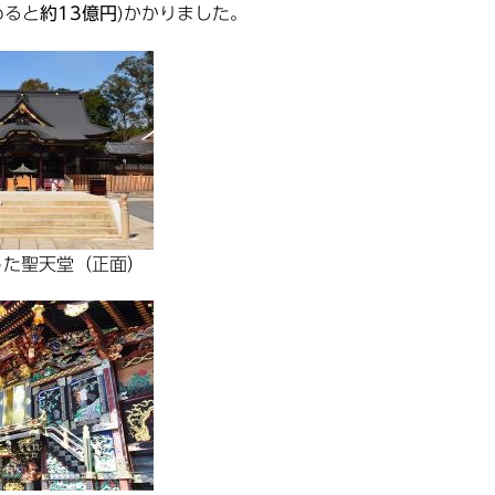
めると
約13億円
)かかりました。
った聖天堂（正面）