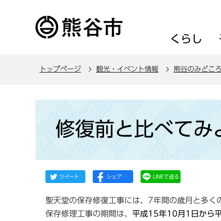
こ
の
ペ
くらし
ー
ジ
トップページ
観光・イベント情報
熊谷のみどこ
の
先
頭
本
で
文
修復前と比べてみ
す
こ
こ
か
ら
聖天堂の保存修復工事には、7年間の歳月と多く
保存修理工事の期間は、
平成15年10月1日から平