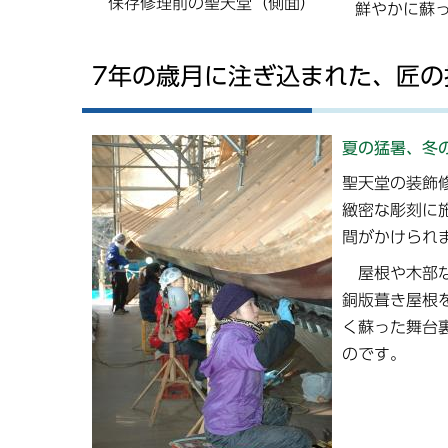
保存修理前の聖天堂（側面）
鮮やかに蘇
7年の歳月に注ぎ込まれた、匠の
夏の猛暑、冬
聖天堂の装飾
緻密な彫刻に
間がかけられ
屋根や木部な
銅版葺き屋根
く蘇った舞台
のです。