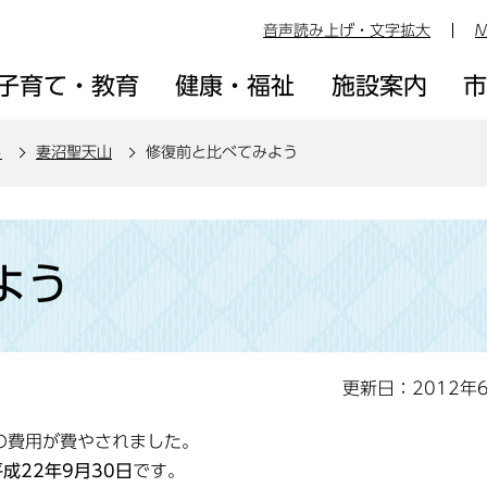
音声読み上げ・文字拡大
M
子育て・教育
健康・福祉
施設案内
ろ
妻沼聖天山
修復前と比べてみよう
よう
更新日：2012年
の費用が費やされました。
成22年9月30日
です。