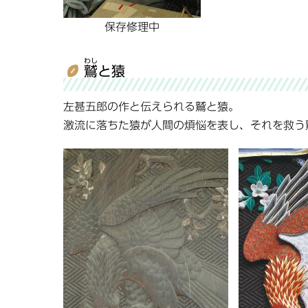
保存修理中
わし
鷲
と猿
左甚五郎の作と伝えられる鷲と猿。
激流に落ちた猿が人間の煩悩を表し、それを救う