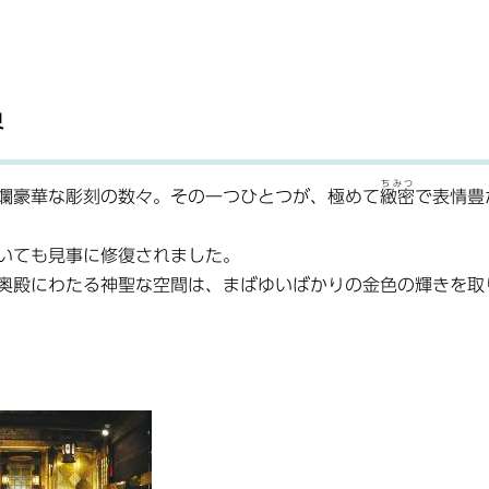
界
ちみつ
爛豪華な彫刻の数々。その一つひとつが、極めて
緻密
で表情豊
いても見事に修復されました。
奥殿にわたる神聖な空間は、まばゆいばかりの金色の輝きを取