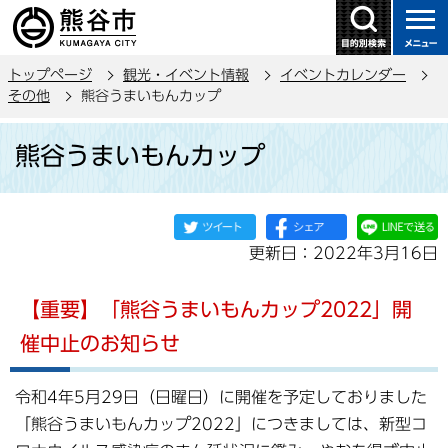
こ
の
ペ
トップページ
観光・イベント情報
イベントカレンダー
ー
その他
熊谷うまいもんカップ
ジ
本
の
熊谷うまいもんカップ
文
先
こ
頭
こ
で
か
す
更新日：2022年3月16日
ら
【重要】「熊谷うまいもんカップ2022」開
催中止のお知らせ
令和4年5月29日（日曜日）に開催を予定しておりました
「熊谷うまいもんカップ2022」につきましては、新型コ