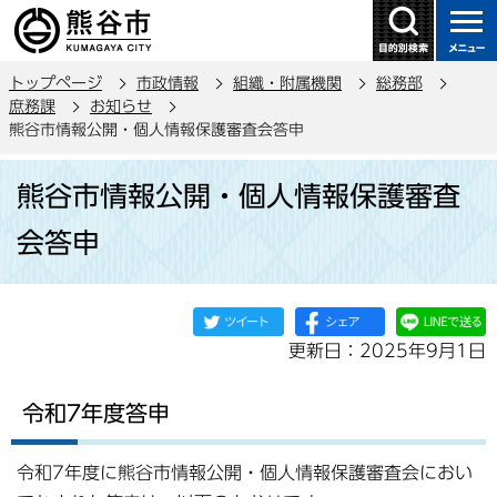
こ
の
ペ
トップページ
市政情報
組織・附属機関
総務部
ー
庶務課
お知らせ
ジ
熊谷市情報公開・個人情報保護審査会答申
の
本
先
熊谷市情報公開・個人情報保護審査
文
頭
こ
で
会答申
こ
す
か
ら
更新日：2025年9月1日
令和7年度答申
令和7年度に熊谷市情報公開・個人情報保護審査会におい