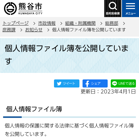
こ
の
ペ
トップページ
市政情報
組織・附属機関
総務部
ー
庶務課
お知らせ
個人情報ファイル簿を公開しています
ジ
本
の
個人情報ファイル簿を公開していま
文
先
こ
頭
す
こ
で
か
す
ら
更新日：2023年4月1日
個人情報ファイル簿
個人情報の保護に関する法律に基づく個人情報ファイル簿
を公開しています。