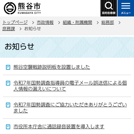
こ
の
ペ
トップページ
市政情報
組織・附属機関
総務部
ー
庶務課
お知らせ
ジ
本
の
お知らせ
文
先
こ
頭
こ
で
熊谷空襲戦跡説明板を設置しました
か
す
ら
令和7年国勢調査指導員の電子メール誤送信による個
人情報の漏えいについて
令和7年国勢調査にご協力いただきありがとうござい
ました
市役所本庁舎に通話録音装置を導入します