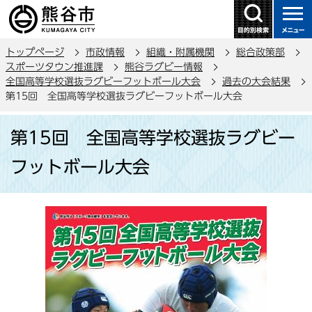
こ
の
ペ
トップページ
市政情報
組織・附属機関
総合政策部
ー
スポーツタウン推進課
熊谷ラグビー情報
ジ
全国高等学校選抜ラグビーフットボール大会
過去の大会結果
の
第15回 全国高等学校選抜ラグビーフットボール大会
先
本
頭
第15回 全国高等学校選抜ラグビー
文
で
こ
フットボール大会
す
こ
か
ら