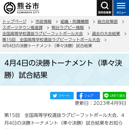
こ
の
ペ
トップページ
市政情報
組織・附属機関
総合政策部
ー
スポーツタウン推進課
熊谷ラグビー情報
ジ
全国高等学校選抜ラグビーフットボール大会
過去の大会結果
の
第15回 全国高等学校選抜ラグビーフットボール大会
4月4日の決勝トーナメント（準々決勝）試合結果
先
頭
本
で
4月4日の決勝トーナメント（準々決
文
す
こ
勝）試合結果
こ
か
ら
更新日：2023年4月9日
第15回 全国高等学校選抜ラグビーフットボール大会、4
月4日の決勝トーナメント（準々決勝）試合結果をお知ら