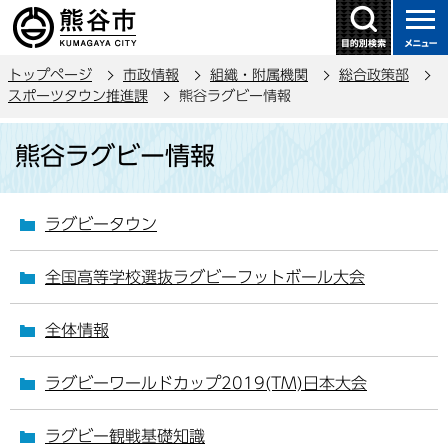
こ
の
ペ
トップページ
市政情報
組織・附属機関
総合政策部
ー
スポーツタウン推進課
熊谷ラグビー情報
ジ
本
の
熊谷ラグビー情報
文
先
こ
頭
こ
で
ラグビータウン
か
す
ら
全国高等学校選抜ラグビーフットボール大会
全体情報
ラグビーワールドカップ2019(TM)日本大会
ラグビー観戦基礎知識