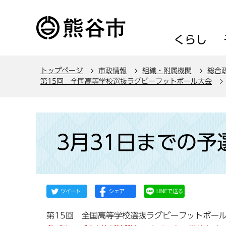
こ
の
ペ
くらし
ー
ジ
トップページ
市政情報
組織・附属機関
総合
の
第15回 全国高等学校選抜ラグビーフットボール大会
先
頭
で
本
す
文
3月31日までの
こ
こ
か
ら
第15回 全国高等学校選抜ラグビーフットボー