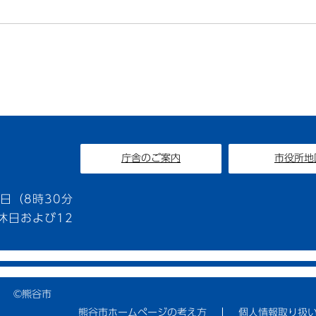
庁舎のご案内
市役所地
1
日（8時30分
休日および12
©熊谷市
熊谷市ホームページの考え方
個人情報取り扱