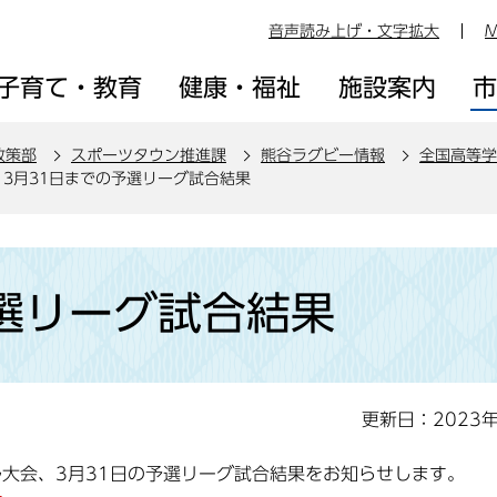
音声読み上げ・文字拡大
M
子育て・教育
健康・福祉
施設案内
政策部
スポーツタウン推進課
熊谷ラグビー情報
全国高等学
3月31日までの予選リーグ試合結果
予選リーグ試合結果
更新日：2023
ル大会、3月31日の予選リーグ試合結果をお知らせします。