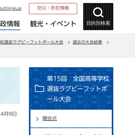
防災・防犯情報
ultilingual
目的別検索
市政情報
観光・イベント
校選抜ラグビーフットボール大会
過去の大会結果
第15回 全国高等学校
選抜ラグビーフットボ
ール大会
年4月9日
開会式