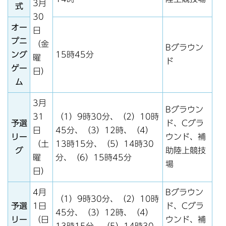
3月
式
30
オー
日
プニ
（金
Bグラウン
ング
15時45分
曜
ド
ゲー
日）
ム
3月
Bグラウン
31
（1）9時30分、（2）10時
予選
ド、Cグラ
日
45分、（3）12時、（4）
リー
ウンド、補
（土
13時15分、（5）14時30
グ
助陸上競技
曜
分、（6）15時45分
場
日）
4月
Bグラウン
（1）9時30分、（2）10時
予選
1日
ド、Cグラ
45分、（3）12時、（4）
リー
（日
ウンド、補
13時15分、（5）14時30