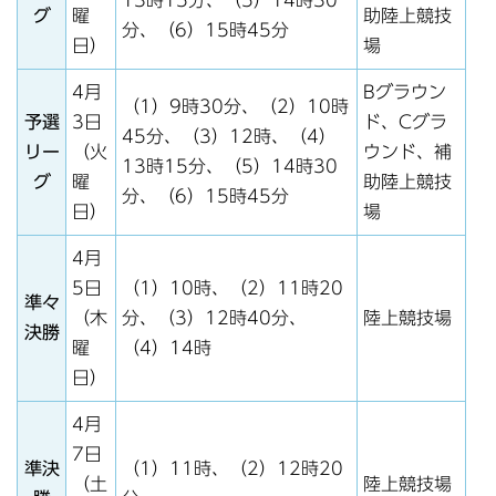
グ
曜
助陸上競技
分、（6）15時45分
日）
場
4月
Bグラウン
（1）9時30分、（2）10時
予選
3日
ド、Cグラ
45分、（3）12時、（4）
リー
（火
ウンド、補
13時15分、（5）14時30
グ
曜
助陸上競技
分、（6）15時45分
日）
場
4月
5日
（1）10時、（2）11時20
準々
（木
分、（3）12時40分、
陸上競技場
決勝
曜
（4）14時
日）
4月
7日
準決
（1）11時、（2）12時20
（土
陸上競技場