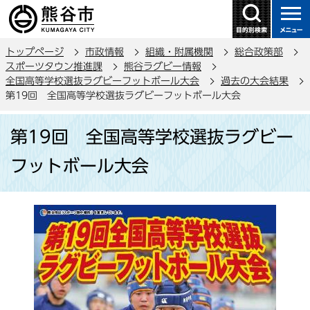
こ
の
ペ
トップページ
市政情報
組織・附属機関
総合政策部
ー
スポーツタウン推進課
熊谷ラグビー情報
ジ
全国高等学校選抜ラグビーフットボール大会
過去の大会結果
の
第19回 全国高等学校選抜ラグビーフットボール大会
先
本
頭
第19回 全国高等学校選抜ラグビー
文
で
こ
フットボール大会
す
こ
か
ら