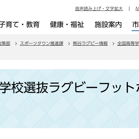
音声読み上げ・文字拡大
M
子育て・教育
健康・福祉
施設案内
政策部
スポーツタウン推進課
熊谷ラグビー情報
全国高等学
等学校選抜ラグビーフット