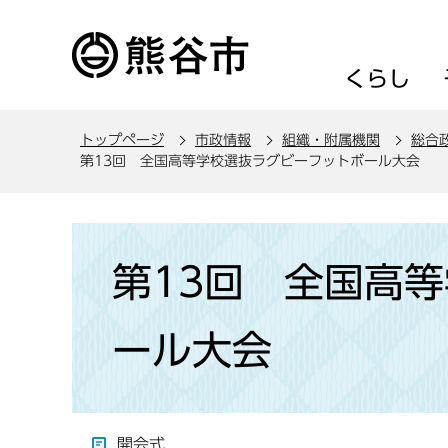
こ
の
ペ
くらし
ー
ジ
トップページ
市政情報
組織・附属機関
総合
の
第13回 全国高等学校選抜ラグビーフットボール大会
先
頭
で
本
す
文
第13回 全国高
こ
こ
ール大会
か
ら
開会式