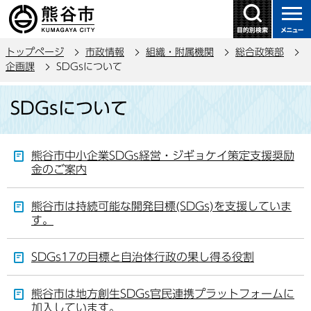
こ
の
ペ
トップページ
市政情報
組織・附属機関
総合政策部
ー
企画課
SDGsについて
ジ
本
の
SDGsについて
文
先
こ
頭
こ
で
熊谷市中小企業SDGs経営・ジギョケイ策定支援奨励
か
す
金のご案内
ら
熊谷市は持続可能な開発目標(SDGs)を支援していま
す。
SDGs17の目標と自治体行政の果し得る役割
熊谷市は地方創生SDGs官民連携プラットフォームに
加入しています。