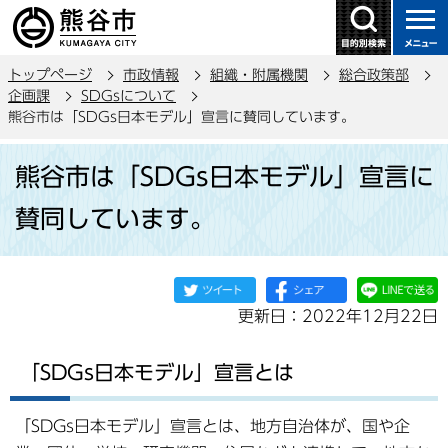
こ
の
ペ
トップページ
市政情報
組織・附属機関
総合政策部
ー
企画課
SDGsについて
ジ
熊谷市は「SDGs日本モデル」宣言に賛同しています。
の
本
先
熊谷市は「SDGs日本モデル」宣言に
文
頭
こ
で
賛同しています。
こ
す
か
ら
更新日：2022年12月22日
「SDGs日本モデル」宣言とは
「SDGs日本モデル」宣言とは、地方自治体が、国や企