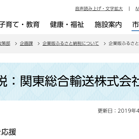
音声読み上げ・文字拡大
M
子育て・教育
健康・福祉
施設案内
政策部
企画課
企業版ふるさと納税について
企業版ふるさと
税：関東総合輸送株式会
更新日：2019年
を応援