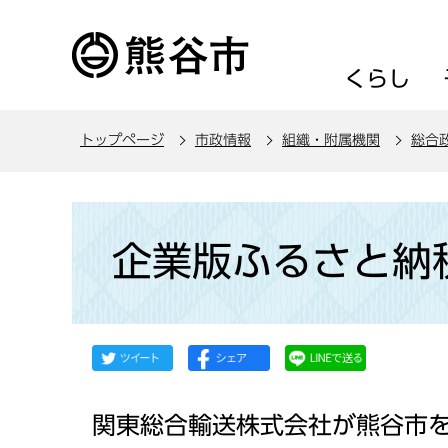
こ
の
ペ
くらし
ー
ジ
トップページ
市政情報
組織・附属機関
総合
の
先
頭
本
で
文
企業版ふるさと納
す
こ
こ
か
ら
関東総合輸送株式会社が熊谷市