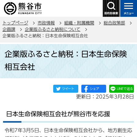
こ
の
ペ
トップページ
市政情報
組織・附属機関
総合政策部
ー
企画課
企業版ふるさと納税について
ジ
企業版ふるさと納税：日本生命保険相互会社
の
本
先
企業版ふるさと納税：日本生命保険
文
頭
こ
で
相互会社
こ
す
か
ら
更新日：2025年3月28日
日本生命保険相互会社が熊谷市を応援
令和7年3月5日、日本生命保険相互会社から、地方創生応