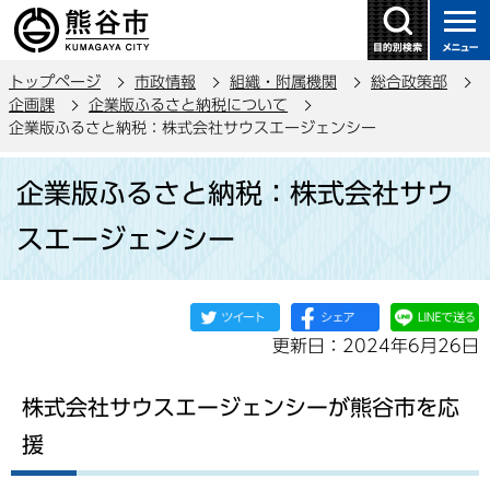
こ
の
ペ
トップページ
市政情報
組織・附属機関
総合政策部
ー
企画課
企業版ふるさと納税について
ジ
企業版ふるさと納税：株式会社サウスエージェンシー
の
本
先
企業版ふるさと納税：株式会社サウ
文
頭
こ
で
スエージェンシー
こ
す
か
ら
更新日：2024年6月26日
株式会社サウスエージェンシーが熊谷市を応
援