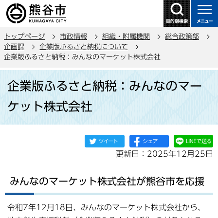
こ
の
ペ
トップページ
市政情報
組織・附属機関
総合政策部
ー
企画課
企業版ふるさと納税について
ジ
企業版ふるさと納税：みんなのマーケット株式会社
の
本
先
企業版ふるさと納税：みんなのマー
文
頭
こ
で
ケット株式会社
こ
す
か
ら
更新日：2025年12月25日
みんなのマーケット株式会社が熊谷市を応援
令和7年12月18日、みんなのマーケット株式会社から、