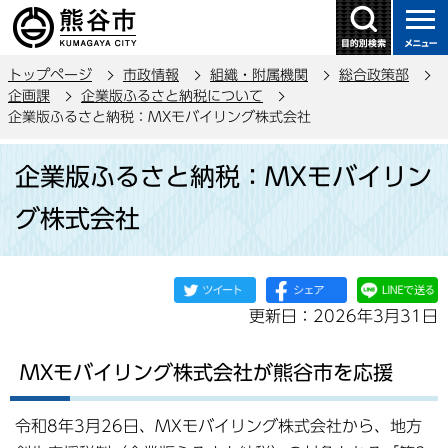
こ
の
ペ
トップページ
市政情報
組織・附属機関
総合政策部
ー
企画課
企業版ふるさと納税について
ジ
企業版ふるさと納税：MXモバイリング株式会社
の
本
先
企業版ふるさと納税：MXモバイリン
文
頭
こ
で
グ株式会社
こ
す
か
ら
更新日：2026年3月31日
MXモバイリング株式会社が熊谷市を応援
令和8年3月26日、MXモバイリング株式会社から、地方