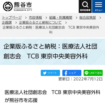
こ
の
ペ
トップページ
市政情報
組織・附属機関
総合政策部
ー
企画課
企業版ふるさと納税について
ジ
企業版ふるさと納税：医療法人社団創志会 TCB 東京中央美容外
の
科
先
本
頭
企業版ふるさと納税：医療法人社団
文
で
こ
創志会 TCB 東京中央美容外科
す
こ
か
ら
更新日：2022年7月12日
医療法人社団創志会 TCB 東京中央美容外科
が熊谷市を応援