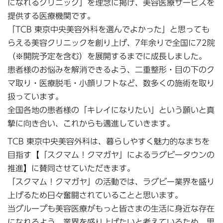
になれるクリニック」を理念に掲げ、美容医療サービスを
提供する医療機関です。
「TCB 東京中央美容外科を選んでよかった」と思っても
らえる美容クリニックを創り上げ、7年余りで全国に72院
（※開院予定を含む）を展開するまでに成長しました。
患者様のお悩みを解消できるよう、二重整形・目の下のク
マ取り・医療脱毛・小顔リフトなど、数多くの施術を取り
扱っています。
全国各地の患者様の「キレイになりたい」という願いと真
摯に向き合い、これからも邁進していきます。
TCB 東京中央美容外科は、暮らしやすく魅力的なまちを
目指す【「スクマム！クマガヤ」によるラグビータウンの
推進】に賛同させていただきます。
「スクマム！クマガヤ」の活動では、ラグビー業界を盛り
上げるため日々奮闘されていることと思います。
当グループも美容医療がもっと皆さまの生活に身近な存在
になれるよう、業界を盛り上げたいと考えているため、思