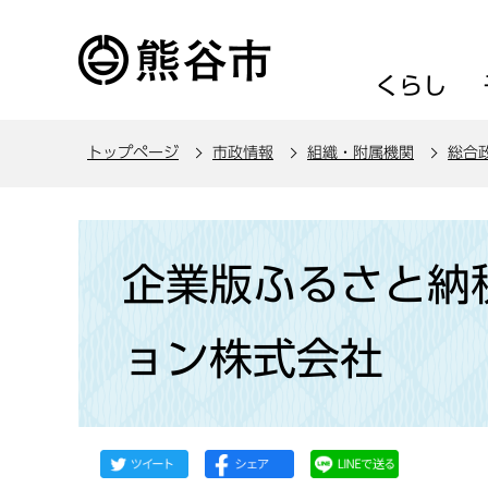
こ
の
ペ
くらし
ー
ジ
トップページ
市政情報
組織・附属機関
総合
の
先
頭
本
で
文
企業版ふるさと納
す
こ
こ
ョン株式会社
か
ら