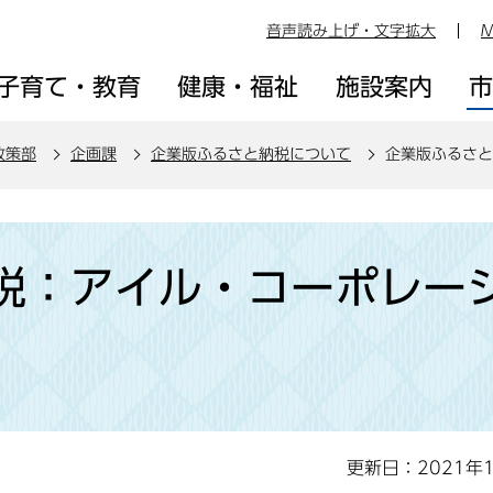
音声読み上げ・文字拡大
M
子育て・教育
健康・福祉
施設案内
政策部
企画課
企業版ふるさと納税について
企業版ふるさと
税：アイル・コーポレー
更新日：2021年