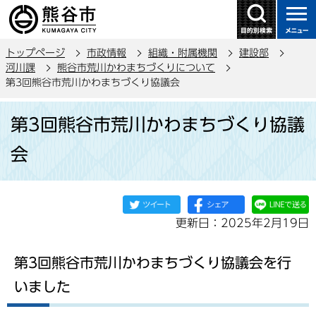
こ
の
ペ
トップページ
市政情報
組織・附属機関
建設部
ー
河川課
熊谷市荒川かわまちづくりについて
ジ
第3回熊谷市荒川かわまちづくり協議会
の
本
先
第3回熊谷市荒川かわまちづくり協議
文
頭
こ
で
会
こ
す
か
ら
更新日：2025年2月19日
第3回熊谷市荒川かわまちづくり協議会を行
いました