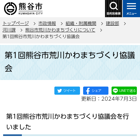
こ
の
ペ
トップページ
市政情報
組織・附属機関
建設部
ー
河川課
熊谷市荒川かわまちづくりについて
ジ
第1回熊谷市荒川かわまちづくり協議会
の
本
先
第1回熊谷市荒川かわまちづくり協議
文
頭
こ
で
会
こ
す
か
ら
更新日：2024年7月3日
第1回熊谷市荒川かわまちづくり協議会を行
いました