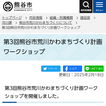
こ
の
ペ
トップページ
市政情報
組織・附属機関
建設部
ー
河川課
熊谷市荒川かわまちづくりについて
ジ
第3回熊谷市荒川かわまちづくり計画ワークショップ
の
本
先
第3回熊谷市荒川かわまちづくり計画
文
頭
こ
で
ワークショップ
こ
す
か
ら
更新日：2025年2月18日
第3回熊谷市荒川かわまちづくり計画ワーク
ショップを開催しました。