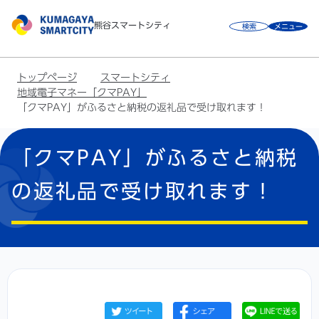
こ
熊谷スマートシティ
検索
メニュー
の
ペ
ー
トップページ
スマートシティ
ジ
地域電子マネー「クマPAY」
の
「クマPAY」がふるさと納税の返礼品で受け取れます！
先
本
頭
「クマPAY」がふるさと納税
文
で
こ
す
の返礼品で受け取れます！
こ
か
ら