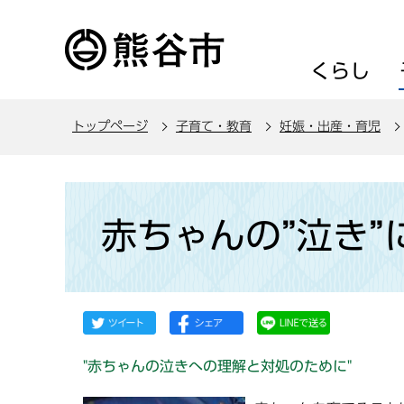
こ
の
ペ
くらし
ー
ジ
トップページ
子育て・教育
妊娠・出産・育児
の
先
頭
本
で
文
赤ちゃんの”泣き”
す
こ
こ
か
ら
"赤ちゃんの泣きへの理解と対処のために"