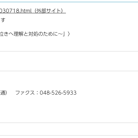
0000030718.html（外部サイト）
ます
～泣きへ理解と対処のために～」〉
（直通） ファクス：048-526-5933