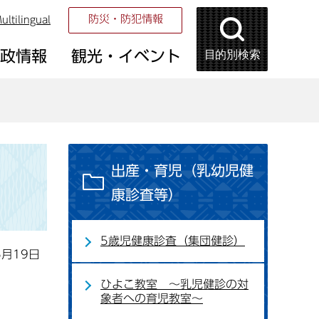
防災・防犯情報
ultilingual
目的別検索
市政情報
観光・イベント
出産・育児（乳幼児健
康診査等）
5歳児健康診査（集団健診）
5月19日
ひよこ教室 ～乳児健診の対
象者への育児教室～