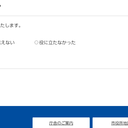
？
いたします。
言えない
役に立たなかった
庁舎のご案内
市役所地