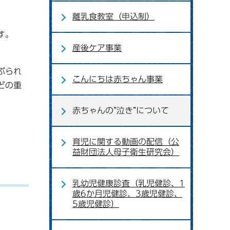
離乳食教室（申込制）
す。
産後ケア事業
ぶられ
こんにちは赤ちゃん事業
どの重
赤ちゃんの”泣き”について
育児に関する動画の配信（公
益財団法人母子衛生研究会）
乳幼児健康診査（乳児健診、1
歳6か月児健診、3歳児健診、
5歳児健診）