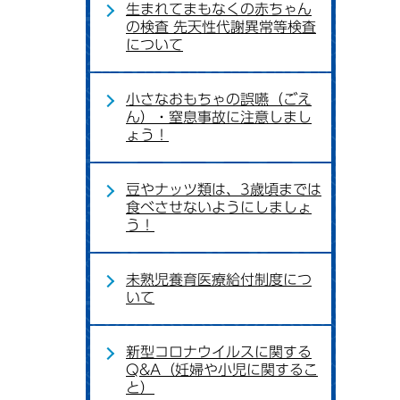
生まれてまもなくの赤ちゃん
の検査 先天性代謝異常等検査
について
小さなおもちゃの誤嚥（ごえ
ん）・窒息事故に注意しまし
ょう！
豆やナッツ類は、3歳頃までは
食べさせないようにしましょ
う！
未熟児養育医療給付制度につ
いて
新型コロナウイルスに関する
Q&A（妊婦や小児に関するこ
と）