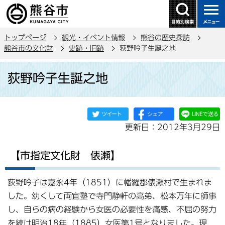
こ
の
ペ
トップページ
観光・イベント情報
熊谷の歴史探訪
ー
熊谷市の文化財
史跡・旧跡
荻野吟子生誕之地
ジ
本
の
荻野吟子生誕之地
文
先
こ
頭
こ
で
か
す
更新日：2012年3月29日
ら
【市指定文化財 俵瀬】
荻野吟子は嘉永4年（1851）に幡羅郡俵瀬村で生まれま
した。幼くして両宜塾で寺門静軒の高弟、松本万年に師事
し、自らの病の経験から女医の必要性を痛感、不屈の努力
を続け明治18年（1885）女医第1号となりました。現